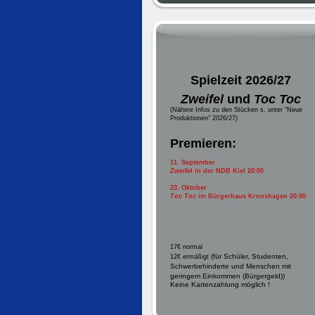
Spielzeit 2026/27
Zweifel
und
Toc Toc
(Nähere Infos zu den Stücken s. unter "Neue
Produktionen" 2026/27)
Premieren:
11. September
Zweife
l in der NDB Kiel 20:00
23. Oktober
Toc Toc
im Bürgerhaus Kronshagen 20:00
17€ normal
(für
Schüler, Studenten,
12€ ermäßigt
Schwerbehinderte und Menschen mit
geringem Einkommen (Bürgergeld
))
Keine Kartenzahlung möglich !