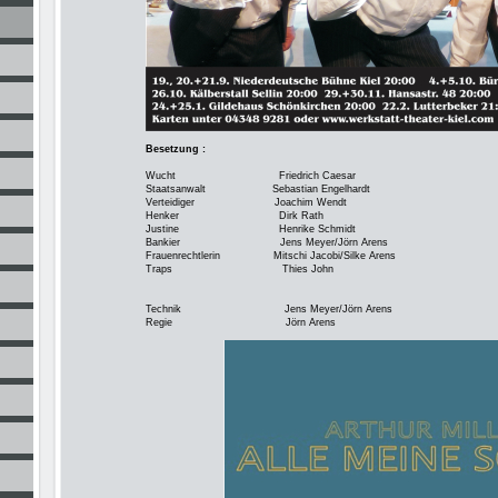
Besetzung :
Wucht Friedrich Caesar
Staatsanwalt Sebastian Engelhardt
Verteidiger Joachim Wendt
Henker Dirk Rath
Justine Henrike Schmidt
Bankier Jens Meyer/Jörn Arens
Frauenrechtlerin Mitschi Jacobi/Silke Arens
Traps Thies John
Technik Jens Meyer/Jörn Arens
Regie Jörn Arens