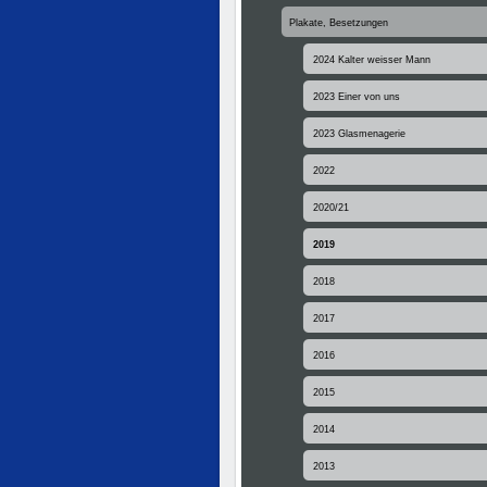
Plakate, Besetzungen
2024 Kalter weisser Mann
2023 Einer von uns
2023 Glasmenagerie
2022
2020/21
2019
2018
2017
2016
2015
2014
2013