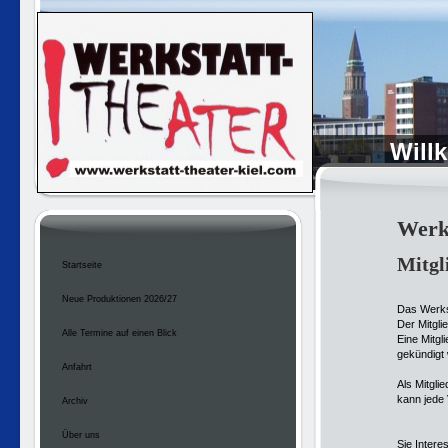
Will
Werks
Mitgl
Startseite
Neue Produktionen 2026/27
Das Werkst
Der Mitgli
Alle Termine auf einen Blick
Eine Mitgl
gekündigt
Anfahrt
Als Mitgli
kann jede 
Archiv
Über uns
Sie Intere