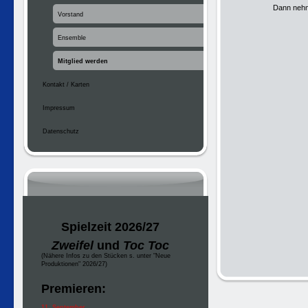
Dann neh
Vorstand
Ensemble
Mitglied werden
Kontakt / Karten
Impressum
Datenschutz
Spielzeit 2026/27
Zweifel
und
Toc Toc
(Nähere Infos zu den Stücken s. unter "Neue
Produktionen" 2026/27)
Premieren:
11. September