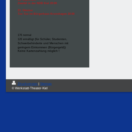
Zweife
l in der NDB Kiel 20:00
23. Oktober
Toc Toc
im Bürgerhaus Kronshagen 20:00
17€ normal
(für
Schüler, Studenten,
12€ ermäßigt
Schwerbehinderte und Menschen mit
geringem Einkommen (Bürgergeld
))
Keine Kartenzahlung möglich !
Druckversion
|
Sitemap
© Werkstatt-Theater-Kiel